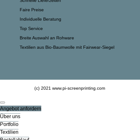
Schnelle Lieferzeiten
Faire Preise
Individuelle Beratung
Top Service
Breite Auswahl an Rohware
Textilien aus Bio-Baumwolle mit Fairwear-Siegel
(c) 2021 www.pi-screenprinting.com
Angebot anfordern
Über uns
Portfolio
Textilien
Bestellablauf